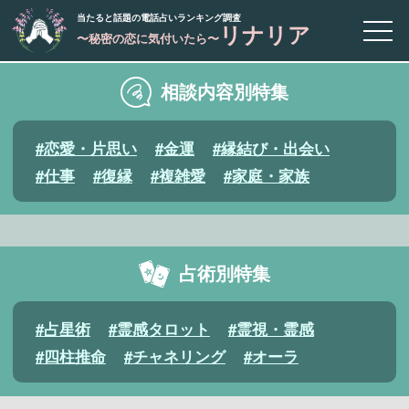
当たると話題の電話占いランキング調査
リナリア
Menu
〜秘密の恋に気付いたら〜
相談内容別特集
#恋愛・片思い
#金運
#縁結び・出会い
#仕事
#復縁
#複雑愛
#家庭・家族
占術別特集
#占星術
#霊感タロット
#霊視・霊感
#四柱推命
#チャネリング
#オーラ